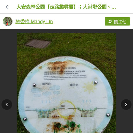
大安森林公園【走路趣尋寶】；大港墘公園、瑞陽公園【臺北健走趣】
林香梅 Mandy Lin
關注他