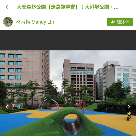
大安森林公園【走路趣尋寶】；大港墘公園、瑞陽公園【臺北健走趣】
林香梅 Mandy Lin
關注他