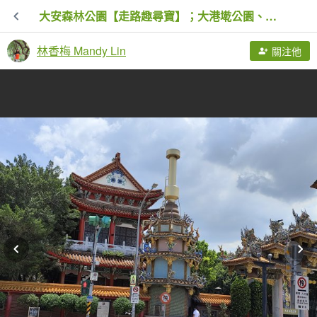
大安森林公園【走路趣尋寶】；大港墘公園、瑞陽公園【臺北健走趣】
林香梅 Mandy Lin
關注他