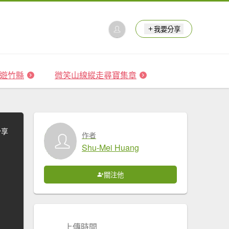
我要分享
 森遊竹縣
微笑山線縱走尋寶集章
分享
作者
Shu-Mei Huang
關注他
上傳時間