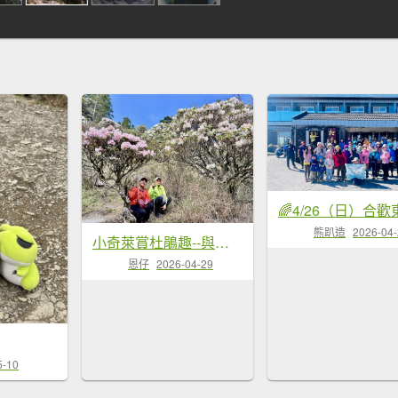
熊趴造
2026-04
小奇萊賞杜鵑趣--與高山杜鵑的約定 2026.4.28
恩仔
2026-04-29
5-10