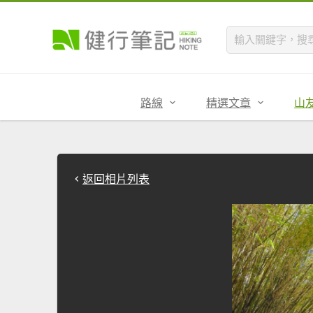
路線
精選文章
山
返回相片列表