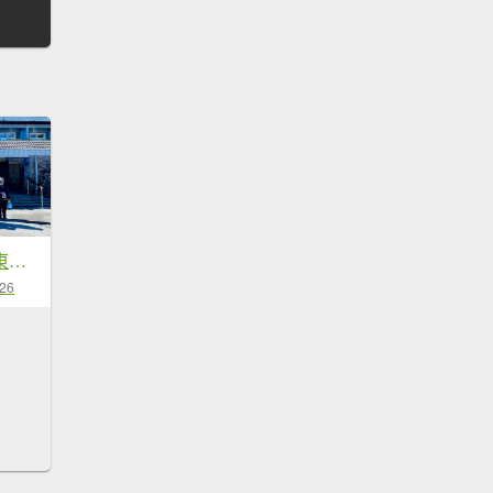
🌈4/26（日）合歡東峰×小奇萊賞杜鵑✨FB：熊熊趴爬走~歡迎加入🌈
-26