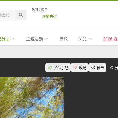
熱門關鍵字
淡蘭古道
友分享
主題活動
專輯
商品
2026
拍個手吧
收藏
檢舉