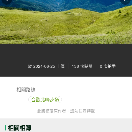
於 2024-06-25 上傳
138 次點閱
0 次拍手
相關路線
合歡北峰步道
此版權屬原作者，請勿任意轉載
相關相簿