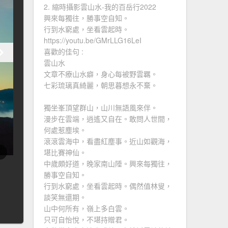
2. 縮時攝影雲山水-我的百岳行2022
興來每獨往，勝事空自知。
行到水窮處，坐看雲起時。
https://youtu.be/GMrLLG16LeI
喜歡的佳句 :
雲山水
文章不療山水癖，身心每被野雲羈。
七彩琉璃真綺麗，朝思暮想永不棄。
獨坐峯頂望群山，山川無語風來伴。
漫步在雲端，逍遙又自在。敢問人世間，
何處惹塵埃。
滾滾雲海中，看盡紅塵事。近山如觀海，
堪比賽神仙。
中歲頗好道，晚家南山陲。興來每獨往，
勝事空自知。
行到水窮處，坐看雲起時。偶然值林叟，
談笑無還期。
山中何所有，嶺上多白雲。
只可自怡悅，不堪持贈君。