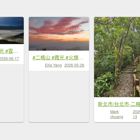
#二格路 #琉璃光 #雲瀑 #二格山 #雲海流瀑 #日出 6/17&18
#二格山 #霞光 #火燒雲 #日出 #雲海 #漁人碼頭 #夕陽 5/26
2026-06-17
Ellis Yang
2026-05-26
新北市/台北市-二
Mark
202
chuang
13