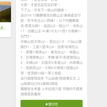
大景，才是念茲在茲的夢。
下了山，才有下一座山的機會。
自2016.12獨攀單攻合歡山主/東峰處女行
起，至今有玉山1/西峰1、以下均獨攀單
攻:奇萊北峰1、品田山3、桃山17、池有山
#新店四十份 #雲瀑 #翡翠水庫壩頂 #日出 #雲海 #觀音圈 7/6&7&19
17、合歡山主14/東13/北11/西1.5/南峰1/
石門3。
中級山有大塔山1、雪白山1.5、八仙山/唐
麻丹1、三星1/望洋山4、加里/哈堪尼山
1、鳶嘴1/稍來山1、東洗水山1、塔曼山
5、巴博庫魯山1、李棟/泰平/馬望僧侶山
2、夫婦山8、北插天3/多崖山2、內鳥嘴山
1、馬那邦山2、卡保6.5/樂佩1/逐鹿山5
等。登頂過14座一等三角點
自行揣摩怪招多:下山前進/倒退嚕交叉,上
山蛤蟆功口吐2鼻吸2調息
獨攀安全考量 上年紀視力差 早晚均不摸黑
頭燈雨具備用
關注他