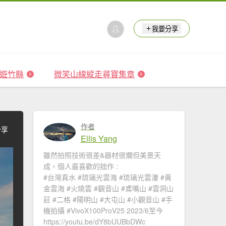
我要分享
 森遊竹縣
微笑山線縱走尋寶集章
作者
分享
Ellis Yang
雖然拍照技術很差&器材很爛但美景天
成，個人最喜歡的拙作 :
#台灣真水 #琉璃光雲海​ #琉璃光雲瀑​​ #黃
金雲海 #火燒雲​ #觀音山​ #鳶嘴山 #雲洞山
莊 #二格​ #陽明山​ #大屯山 #小觀音山 #手
機拍攝 #VivoX100ProV25 2023/6至今
https://youtu.be/dY8bUUBbDWc