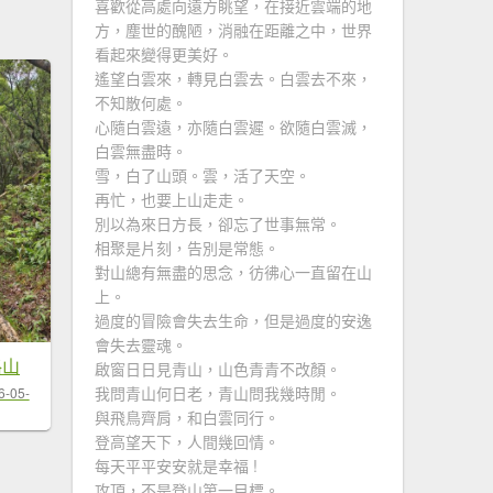
喜歡從高處向遠方眺望，在接近雲端的地
方，塵世的醜陋，消融在距離之中，世界
看起來變得更美好。
遙望白雲來，轉見白雲去。白雲去不來，
不知散何處。
心隨白雲遠，亦隨白雲遲。欲隨白雲滅，
白雲無盡時。
雪，白了山頭。雲，活了天空。
再忙，也要上山走走。
別以為來日方長，卻忘了世事無常。
相聚是片刻，告別是常態。
對山總有無盡的思念，彷彿心一直留在山
上。
過度的冒險會失去生命，但是過度的安逸
會失去靈魂。
格山
啟窗日日見青山，山色青青不改顏。
我問青山何日老，青山問我幾時閒。
6-05-
與飛鳥齊肩，和白雲同行。
登高望天下，人間幾回情。
每天平平安安就是幸福 !
攻頂，不是登山第一目標。