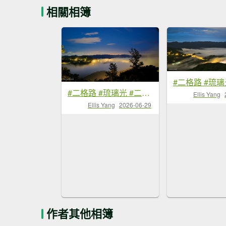
相關相簿
#二格路 #琉璃光 #二格山 #雲海流瀑 #日出 #火燒雲 6/29
Ellis Yang
Ellis Yang
2026-06-29
作者其他相簿