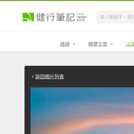
路線
精選文章
山
返回相片列表