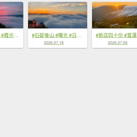
#翡翠水庫壩頂 #霞光 #火燒雲 #日出 #雲海 #山羌 8/1&5&6
#石碇後山 #曙光 #日出 #雲海 7/18
2026-07-18
2026-07-06