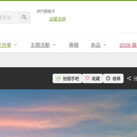
熱門關鍵字
淡蘭古道
友分享
主題活動
專輯
商品
2026
拍個手吧
收藏
檢舉