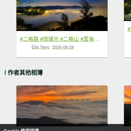
#二格路 #琉璃光 #二格山 #雲海流瀑 #日出 #火燒雲 6/29
Ellis Yang
2026-06-29
作者其他相簿
Cookie 使用同意