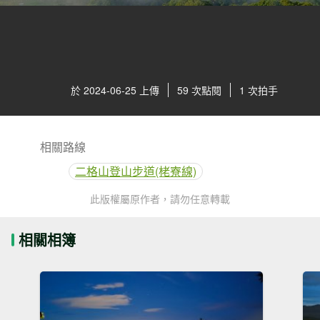
於 2024-06-25 上傳
59 次點閱
1 次拍手
相關路線
二格山登山步道(栳寮線)
此版權屬原作者，請勿任意轉載
相關相簿