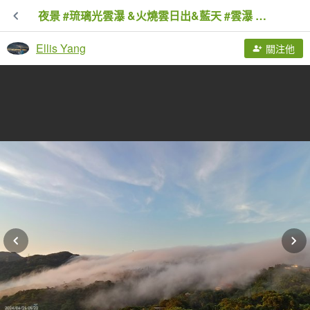
夜景 #琉璃光雲瀑 &火燒雲日出&藍天 #雲瀑 6/25
Ellis Yang
關注他