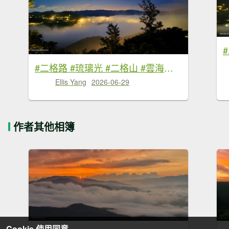
#二格路 #琉璃光 #二格山 #雲海流瀑 #日出 #火燒雲 6/29
Ellis Yang
2026-06-29
作者其他相簿
Cookie 使用同意