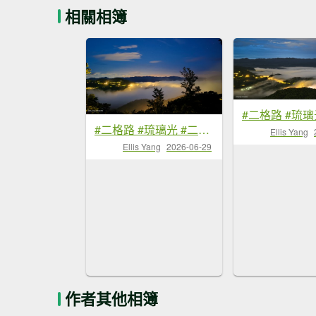
相關相簿
#二格路 #琉璃光 #二格山 #雲海流瀑 #日出 #火燒雲 6/29
Ellis Yang
Ellis Yang
2026-06-29
作者其他相簿