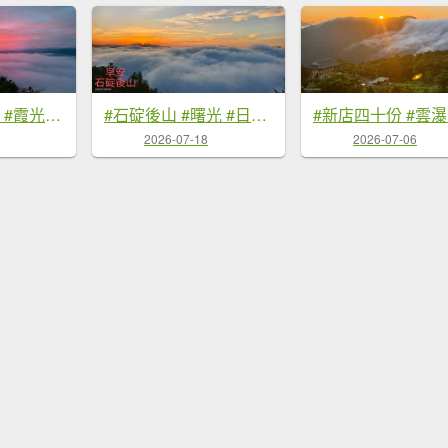
#翡翠水庫壩頂 #霞光 #火燒雲 #日出 #雲海 #山羌 8/1&5&6
#石碇後山 #曙光 #日出 #雲海 7/18
2026-07-18
2026-07-06