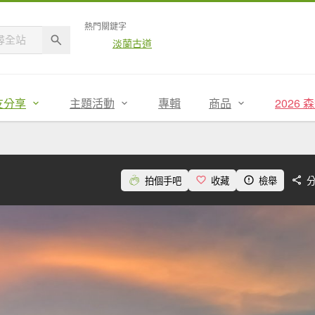
熱門關鍵字
淡蘭古道
友分享
主題活動
專輯
商品
2026
拍個手吧
收藏
檢舉