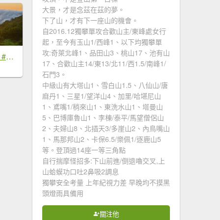
大景，才是念茲在茲的夢。
下了山，才有下一座山的機會。
自2016.12獨攀單攻合歡山主/東峰處女行
起，至今有玉山1/西峰1、以下均獨攀單
攻:奇萊北峰1、品田山3、桃山17、池有山
#新店四十份 #雲瀑 #翡翠水庫壩頂 #日出 #雲海 #觀音圈 7/6&7&19
17、合歡山主14/東13/北11/西1.5/南峰1/
石門3。
中級山有大塔山1、雪白山1.5、八仙山/唐
麻丹1、三星1/望洋山4、加里/哈堪尼山
1、鳶嘴1/稍來山1、東洗水山1、塔曼山
5、巴博庫魯山1、李棟/泰平/馬望僧侶山
2、夫婦山8、北插天3/多崖山2、內鳥嘴山
1、馬那邦山2、卡保6.5/樂佩1/逐鹿山5
等。登頂過14座一等三角點
自行揣摩怪招多:下山前進/倒退嚕交叉,上
山蛤蟆功口吐2鼻吸2調息
獨攀安全考量 上年紀視力差 早晚均不摸黑
頭燈雨具備用
關注他