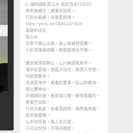
2. 縮時攝影雲山水-我的百岳行2022
興來每獨往，勝事空自知。
行到水窮處，坐看雲起時。
https://youtu.be/GMrLLG16LeI
喜歡的佳句 :
雲山水
文章不療山水癖，身心每被野雲羈。
七彩琉璃真綺麗，朝思暮想永不棄。
獨坐峯頂望群山，山川無語風來伴。
漫步在雲端，逍遙又自在。敢問人世間，
何處惹塵埃。
滾滾雲海中，看盡紅塵事。近山如觀海，
堪比賽神仙。
中歲頗好道，晚家南山陲。興來每獨往，
勝事空自知。
行到水窮處，坐看雲起時。偶然值林叟，
談笑無還期。
山中何所有，嶺上多白雲。
只可自怡悅，不堪持贈君。