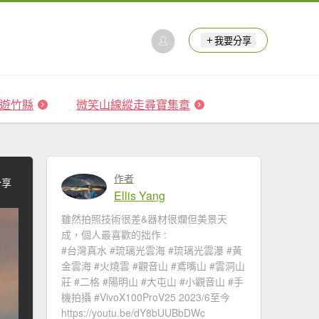
我要分享
 森遊竹縣
微笑山線縱走尋寶集章
作者
分享
Ellis Yang
雖然拍照技術很差&器材很爛但美景天
成，個人最喜歡的拙作 :
#台灣真水 #琉璃光雲海​ #琉璃光雲瀑​​ #黃
金雲海 #火燒雲​ #觀音山​ #鳶嘴山 #雲洞山
莊 #二格​ #陽明山​ #大屯山 #小觀音山 #手
機拍攝 #VivoX100ProV25 2023/6至今
https://youtu.be/dY8bUUBbDWc