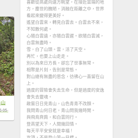
喜歡從高處向遠方眺望，在接近雲端的地
方，塵世的醜陋，消融在距離之中，世界
看起來變得更美好。
遙望白雲來，轉見白雲去。白雲去不來，
不知散何處。
心隨白雲遠，亦隨白雲遲。欲隨白雲滅，
白雲無盡時。
雪，白了山頭。雲，活了天空。
再忙，也要上山走走。
別以為來日方長，卻忘了世事無常。
相聚是片刻，告別是常態。
對山總有無盡的思念，彷彿心一直留在山
上。
過度的冒險會失去生命，但是過度的安逸
會失去靈魂。
格山
啟窗日日見青山，山色青青不改顏。
我問青山何日老，青山問我幾時閒。
6-05-
與飛鳥齊肩，和白雲同行。
登高望天下，人間幾回情。
每天平平安安就是幸福 !
攻頂，不是登山第一目標。