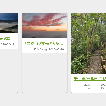
#二格路 #琉璃光 #雲瀑 #二格山 #雲海流瀑 #日出 6/17&18
#二格山 #霞光 #火燒雲 #日出 #雲海 #漁人碼頭 #夕陽 5/26
2026-06-17
Ellis Yang
2026-05-26
新北市/台北市-二
Mark
202
chuang
13