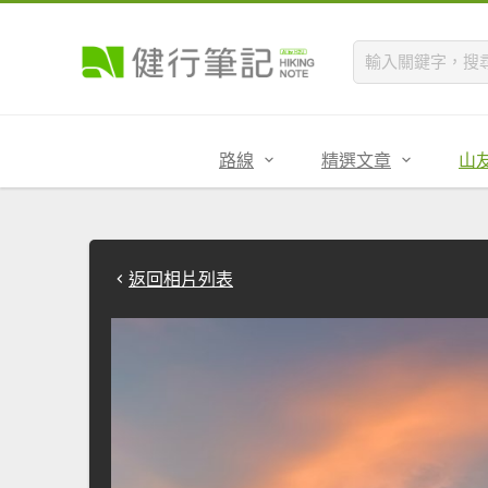
路線
精選文章
山
返回相片列表