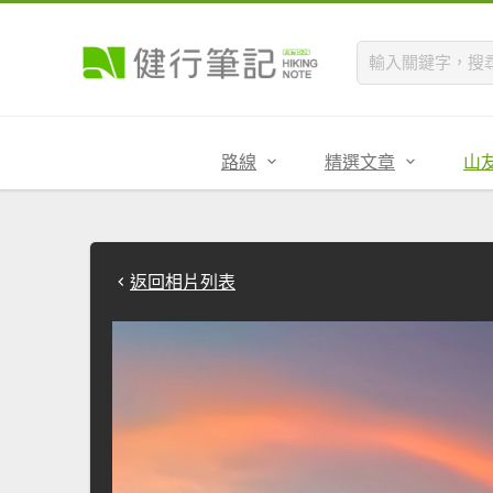
路線
精選文章
山
返回相片列表