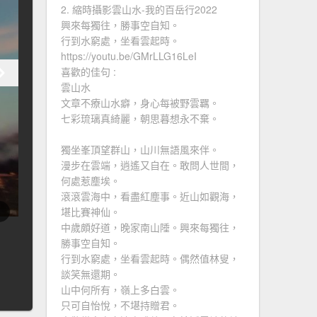
2. 縮時攝影雲山水-我的百岳行2022
興來每獨往，勝事空自知。
行到水窮處，坐看雲起時。
https://youtu.be/GMrLLG16LeI
喜歡的佳句 :
雲山水
文章不療山水癖，身心每被野雲羈。
七彩琉璃真綺麗，朝思暮想永不棄。
獨坐峯頂望群山，山川無語風來伴。
漫步在雲端，逍遙又自在。敢問人世間，
何處惹塵埃。
滾滾雲海中，看盡紅塵事。近山如觀海，
堪比賽神仙。
中歲頗好道，晚家南山陲。興來每獨往，
勝事空自知。
行到水窮處，坐看雲起時。偶然值林叟，
談笑無還期。
山中何所有，嶺上多白雲。
只可自怡悅，不堪持贈君。