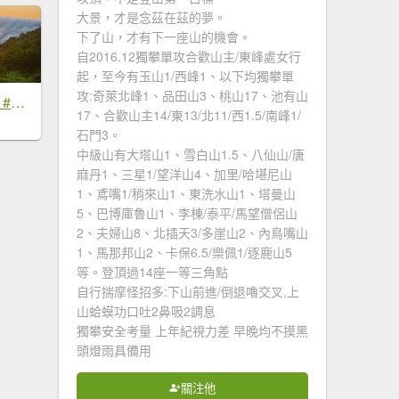
大景，才是念茲在茲的夢。
下了山，才有下一座山的機會。
自2016.12獨攀單攻合歡山主/東峰處女行
起，至今有玉山1/西峰1、以下均獨攀單
攻:奇萊北峰1、品田山3、桃山17、池有山
#新店四十份 #雲瀑 #翡翠水庫壩頂 #日出 #雲海 #觀音圈 7/6&7&19
17、合歡山主14/東13/北11/西1.5/南峰1/
石門3。
中級山有大塔山1、雪白山1.5、八仙山/唐
麻丹1、三星1/望洋山4、加里/哈堪尼山
1、鳶嘴1/稍來山1、東洗水山1、塔曼山
5、巴博庫魯山1、李棟/泰平/馬望僧侶山
2、夫婦山8、北插天3/多崖山2、內鳥嘴山
1、馬那邦山2、卡保6.5/樂佩1/逐鹿山5
等。登頂過14座一等三角點
自行揣摩怪招多:下山前進/倒退嚕交叉,上
山蛤蟆功口吐2鼻吸2調息
獨攀安全考量 上年紀視力差 早晚均不摸黑
頭燈雨具備用
關注他