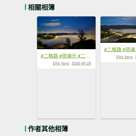
相關相簿
#二格路 #琉璃光 #二格山 #雲海流瀑 #日出 #火燒雲 6/29
Ellis Yang
Ellis Yang
2026-06-29
作者其他相簿