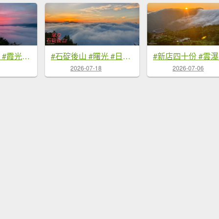
#翡翠水庫壩頂 #霞光 #火燒雲 #日出 #雲海 #山羌 8/1&5&6
#石碇後山 #曙光 #日出 #雲海 7/18
2026-07-18
2026-07-06