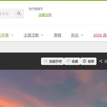
熱門關鍵字
淡蘭古道
友分享
主題活動
專輯
商品
2026
拍個手吧
收藏
檢舉