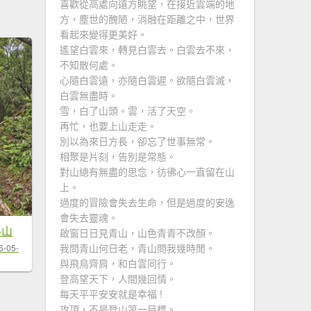
喜歡從高處向遠方眺望，在接近雲端的地
方，塵世的醜陋，消融在距離之中，世界
看起來變得更美好。
遙望白雲來，轉見白雲去。白雲去不來，
不知散何處。
心隨白雲遠，亦隨白雲遲。欲隨白雲滅，
白雲無盡時。
雪，白了山頭。雲，活了天空。
再忙，也要上山走走。
別以為來日方長，卻忘了世事無常。
相聚是片刻，告別是常態。
對山總有無盡的思念，彷彿心一直留在山
上。
過度的冒險會失去生命，但是過度的安逸
會失去靈魂。
格山
啟窗日日見青山，山色青青不改顏。
我問青山何日老，青山問我幾時閒。
6-05-
與飛鳥齊肩，和白雲同行。
登高望天下，人間幾回情。
每天平平安安就是幸福 !
攻頂，不是登山第一目標。