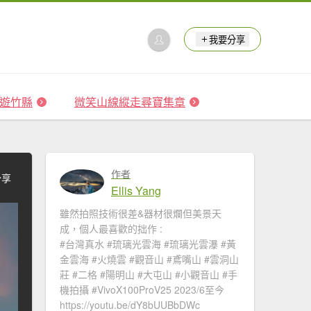
我要分享
 森遊竹縣
微笑山線縱走尋寶集章
作者
分享
Ellis Yang
雖然拍照技術很差&器材很爛但美景天
成，個人最喜歡的拙作 :
#台灣真水 #琉璃光雲海​ #琉璃光雲瀑​​ #黃
金雲海 #火燒雲​ #觀音山​ #鳶嘴山 #雲洞山
莊 #二格​ #陽明山​ #大屯山 #小觀音山 #手
機拍攝 #VivoX100ProV25 2023/6至今
https://youtu.be/dY8bUUBbDWc