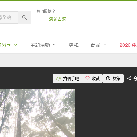
熱門關鍵字
淡蘭古道
友分享
主題活動
專輯
商品
2026
拍個手吧
收藏
檢舉