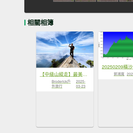
相關相簿
【中級山縱走】最美中級山，鳶嘴西稜縱走（鳶嘴山，醜崠山，長壽山）
郭鴻寬
202
Broderick戶
2025-
外旅行
03-23