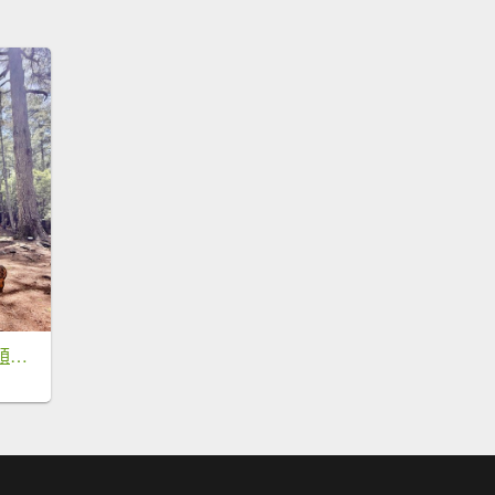
又來老地方避暑，順走小雪防火巷秘境 2026.7.1-2