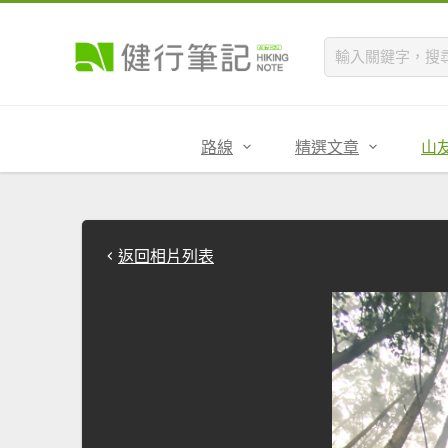
路線
精選文章
山
返回相片列表