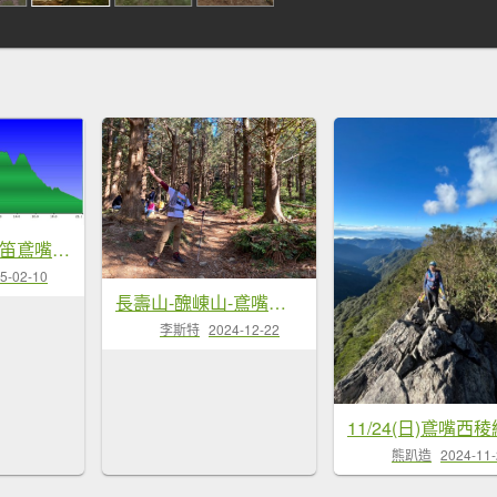
20250209橫沙笛鳶嘴醜肥大西稜O型
5-02-10
長壽山-醜崠山-鳶嘴山【既優雅又狂野的另類選擇】
李斯特
2024-12-22
11/24(日)鳶嘴西稜
熊趴造
2024-11