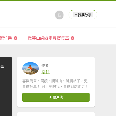
我要分享
 森遊竹縣
微笑山線縱走尋寶集章
作者
分享
恩仔
喜歡簡單、閱讀、爬爬山、爬爬格子，更
喜歡分享！ 射手座的我，喜歡到處走走！
關注他