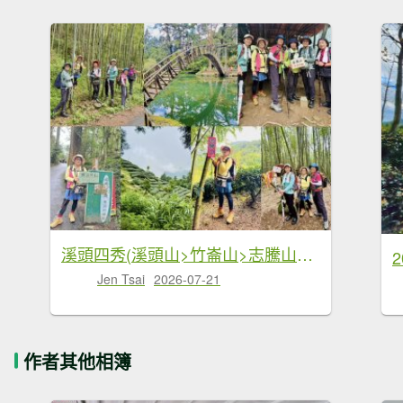
溪頭四秀(溪頭山>竹崙山>志騰山>快活林)走訪溪頭 訪好久不見的大學池
Jen Tsai
2026-07-21
作者其他相簿