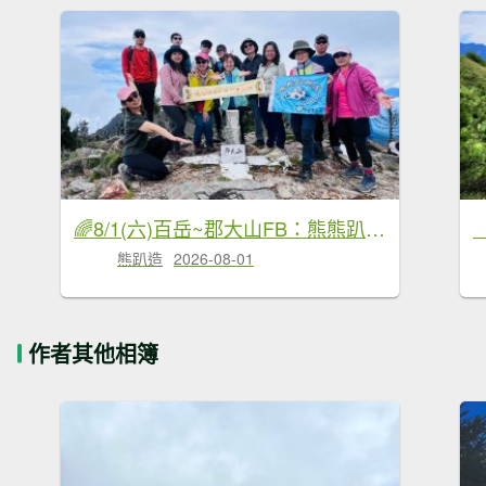
🌈8/1(六)百岳~郡大山FB：熊熊趴爬走(富裕登山社)🌈
熊趴造
2026-08-01
作者其他相簿