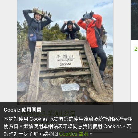
2
Cookie 使用同意
20231203-羊頭山步道
本網站使用 Cookies 以提昇您的使用體驗及統計網路流量相
2024-06-26
關資料。繼續使用本網站表示您同意我們使用 Cookies。若
您想進一步了解，請參閱
Cookies 聲明
。