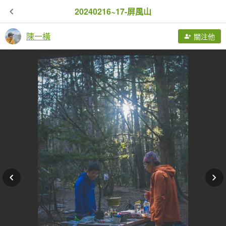
20240216~17-屏風山
陳一橫
關注他