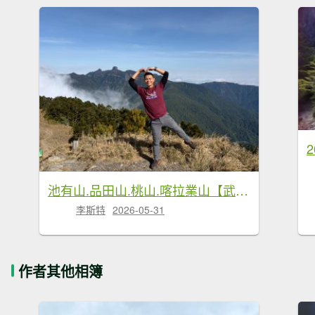
池有山.品田山.桃山.喀拉業山【武陵四秀 最硬的是…】
李斯特
2026-05-31
作者其他相簿