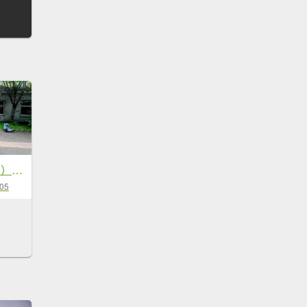
🌈5/2（六）~4（日）武陵四秀✨FB：熊熊趴爬走~歡迎加入🌈
-05