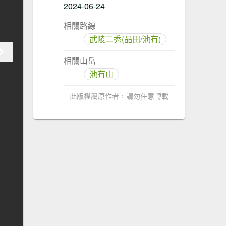
2024-06-24
相關路線
武陵二秀(品田/池有)
相關山岳
池有山
此版權屬原作者，請勿任意轉載