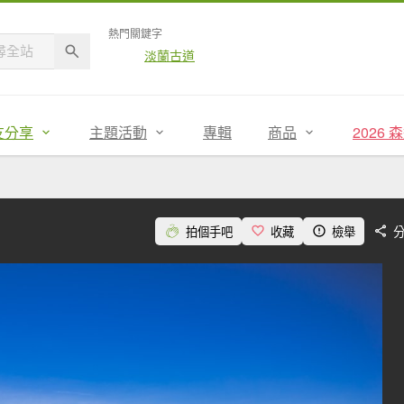
熱門關鍵字
淡蘭古道
友分享
主題活動
專輯
商品
2026
拍個手吧
收藏
檢舉