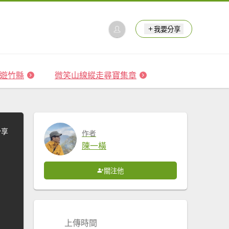
我要分享
 森遊竹縣
微笑山線縱走尋寶集章
分享
作者
陳一橫
關注他
上傳時間