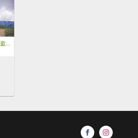
20230721-[南投] 合歡北峰步道