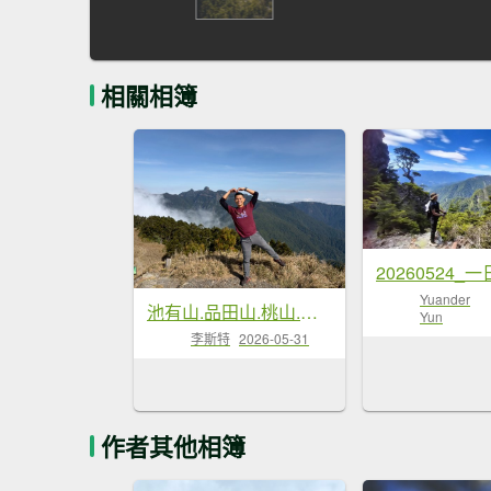
相關相簿
Yuander
池有山.品田山.桃山.喀拉業山【武陵四秀 最硬的是…】
Yun
李斯特
2026-05-31
作者其他相簿