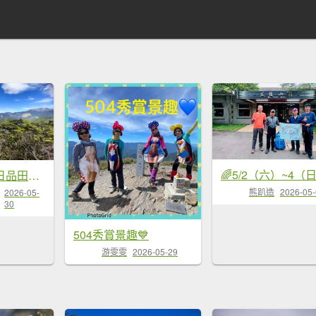
20260524_一日品田池有
熊趴造
2026-05
2026-05-
30
504秀賞景趣💙
游雯雯
2026-05-29