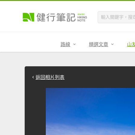
路線
精選文章
山
返回相片列表