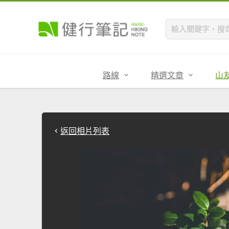
路線
精選文章
山
返回相片列表