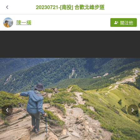
20230721-[南投] 合歡北峰步道
陳一橫
關注他