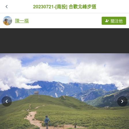
20230721-[南投] 合歡北峰步道
陳一橫
關注他