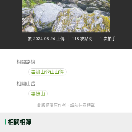
於 2024-06-24 上傳
118 次點閱
1 次拍手
相關路線
畢祿山登山山徑
相關山岳
畢祿山
此版權屬原作者，請勿任意轉載
相關相簿