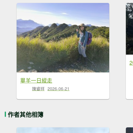
2
畢羊一日縱走
陳睿祥
2026-06-21
作者其他相簿