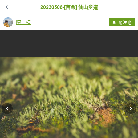
20230506-[苗栗] 仙山步道
陳一橫
關注他