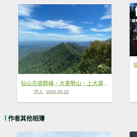
仙山古道群峰、大東勢山、上大窩山 O型縱走
*花ㄦ
2026-05-25
作者其他相簿