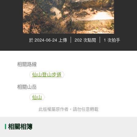
於 2024-06-24 上傳
202 次點閱
1 次拍手
相關路線
仙山登山步道
相關山岳
仙山
此版權屬原作者，請勿任意轉載
相關相簿