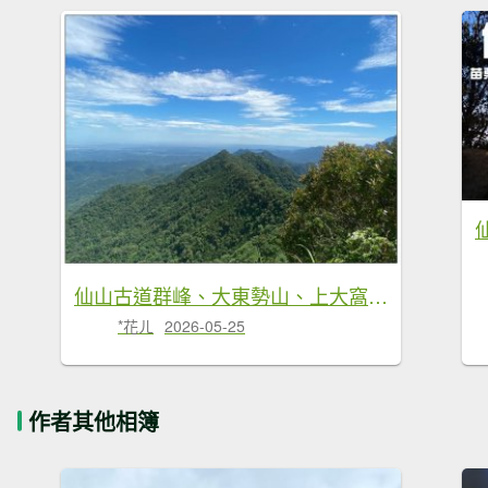
仙山古道群峰、大東勢山、上大窩山 O型縱走
*花ㄦ
2026-05-25
作者其他相簿