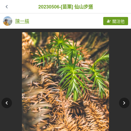
20230506-[苗栗] 仙山步道
陳一橫
關注他