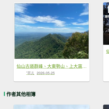
仙山古道群峰、大東勢山、上大窩山 O型縱走
*花ㄦ
2026-05-25
作者其他相簿