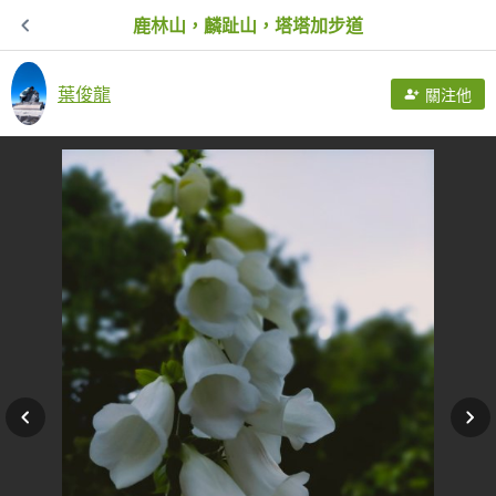
鹿林山，麟趾山，塔塔加步道
葉俊龍
關注他