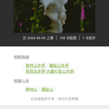
於 2024-06-24 上傳
108 次點閱
1 次拍手
相關路線
鹿林山步道
麟趾山步道
塔塔加步道(大鐵杉登山步道)
相關山岳
鹿林山
麟趾山
此版權屬原作者，請勿任意轉載