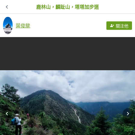
鹿林山，麟趾山，塔塔加步道
葉俊龍
關注他