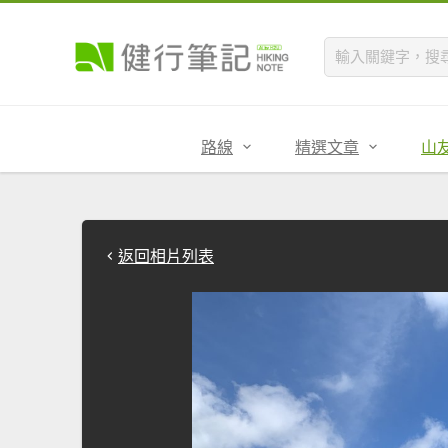
路線
精選文章
山
返回相片列表