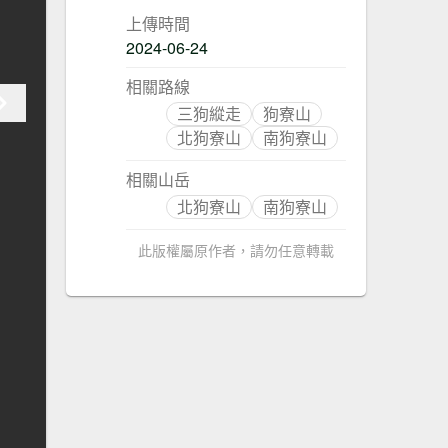
上傳時間
2024-06-24
相關路線
三狗縱走
狗寮山
北狗寮山
南狗寮山
相關山岳
北狗寮山
南狗寮山
此版權屬原作者，請勿任意轉載