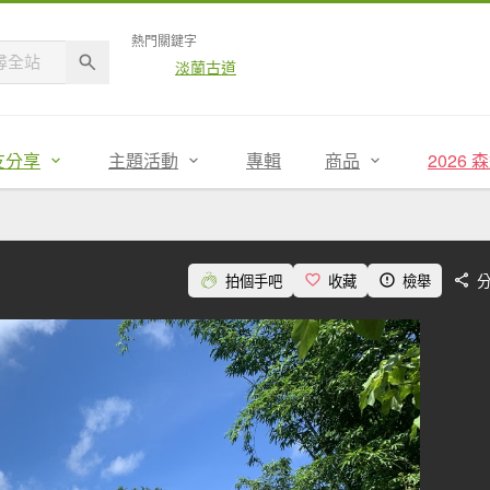
熱門關鍵字
淡蘭古道
友分享
主題活動
專輯
商品
2026
拍個手吧
收藏
檢舉