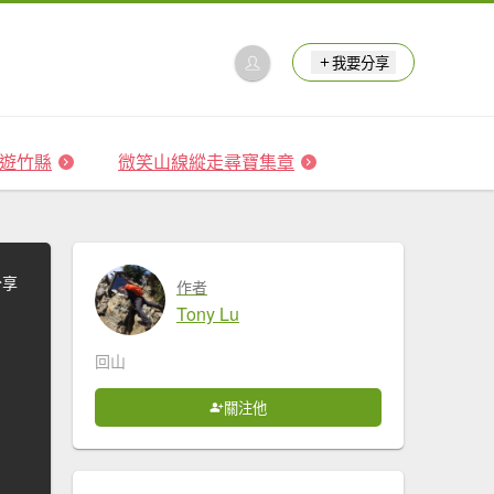
我要分享
 森遊竹縣
微笑山線縱走尋寶集章
分享
作者
Tony Lu
回山
關注他