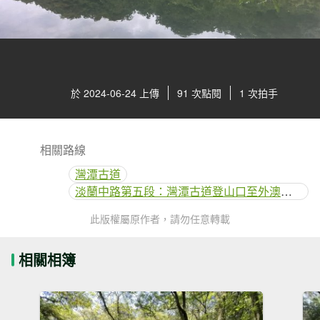
於 2024-06-24 上傳
91 次點閱
1 次拍手
相關路線
灣潭古道
淡蘭中路第五段：灣潭古道登山口至外澳車站
此版權屬原作者，請勿任意轉載
相關相簿