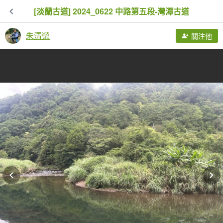
[淡蘭古道] 2024_0622 中路第五段-灣潭古道
朱清榮
關注他