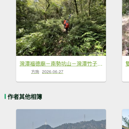
灣潭福德廟－南勢坑山－灣潭竹子山－七股古道－橫坪尾古道－灣潭古道－灣潭福德廟Ｏ形
方珣
2026-06-27
作者其他相簿