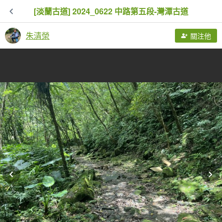
[淡蘭古道] 2024_0622 中路第五段-灣潭古道
朱清榮
關注他