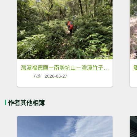
灣潭福德廟－南勢坑山－灣潭竹子山－七股古道－橫坪尾古道－灣潭古道－灣潭福德廟Ｏ形
方珣
2026-06-27
作者其他相簿