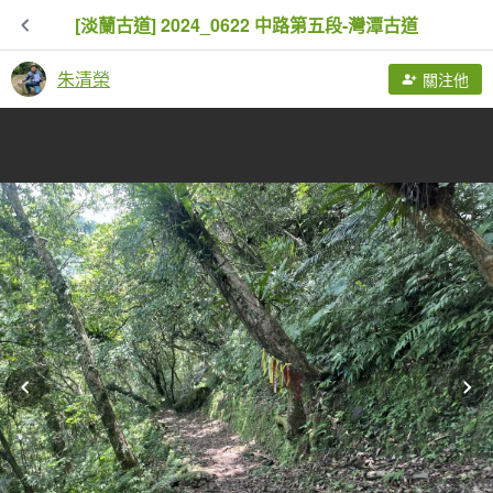
[淡蘭古道] 2024_0622 中路第五段-灣潭古道
朱清榮
關注他