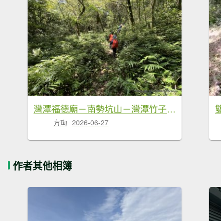
灣潭福德廟－南勢坑山－灣潭竹子山－七股古道－橫坪尾古道－灣潭古道－灣潭福德廟Ｏ形
方珣
2026-06-27
作者其他相簿