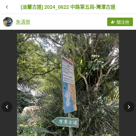
[淡蘭古道] 2024_0622 中路第五段-灣潭古道
朱清榮
關注他