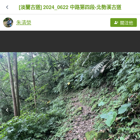
[淡蘭古道] 2024_0622 中路第四段-北勢溪古道
朱清榮
關注他