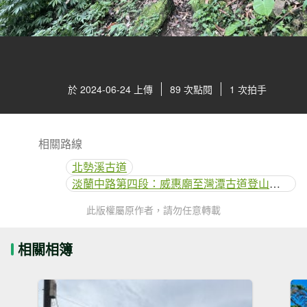
於 2024-06-24 上傳
89 次點閱
1 次拍手
相關路線
北勢溪古道
淡蘭中路第四段：威惠廟至灣潭古道登山口(崩山坑線)
此版權屬原作者，請勿任意轉載
相關相簿