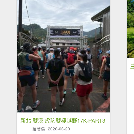
新北 雙溪 虎豹雙棲越野17K-PART3
蘿菠湯
2026-06-20