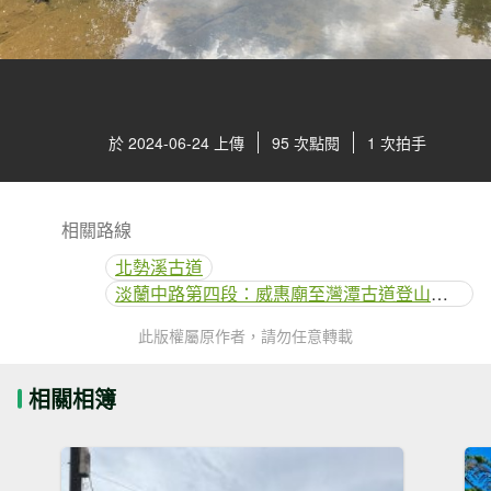
於 2024-06-24 上傳
95 次點閱
1 次拍手
相關路線
北勢溪古道
淡蘭中路第四段：威惠廟至灣潭古道登山口(崩山坑線)
此版權屬原作者，請勿任意轉載
相關相簿