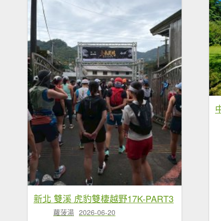
新北 雙溪 虎豹雙棲越野17K-PART3
蘿菠湯
2026-06-20