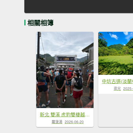
相關相簿
梁兄
2025-
新北 雙溪 虎豹雙棲越野17K-PART3
蘿菠湯
2026-06-20