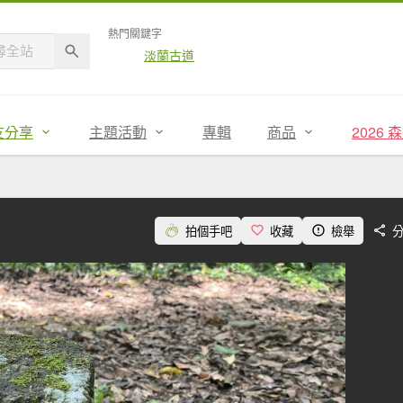
熱門關鍵字
淡蘭古道
友分享
主題活動
專輯
商品
2026
拍個手吧
收藏
檢舉