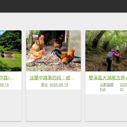
中坑古道(淡蘭中路)-新北市雙溪區
淡蘭中路第四段：威惠廟至灣潭古道登山口(崩山坑線)
09-15
山影狐蹤
202
梁兄
2025-09-13
Fuli
31