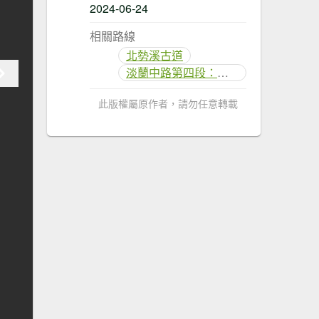
2024-06-24
相關路線
北勢溪古道
淡蘭中路第四段：威惠廟至灣潭古道登山口(崩山坑線)
此版權屬原作者，請勿任意轉載