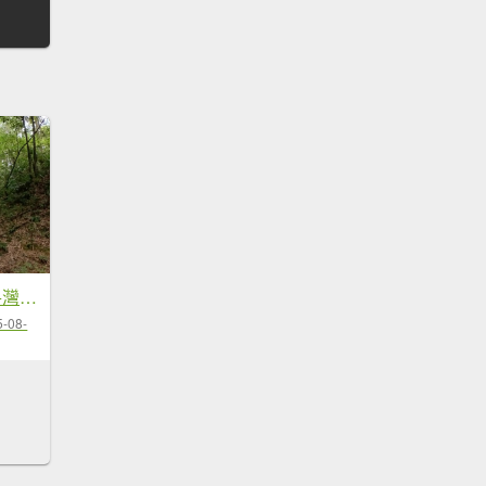
雙溪區大湖尾古道+灣潭古道O型
5-08-