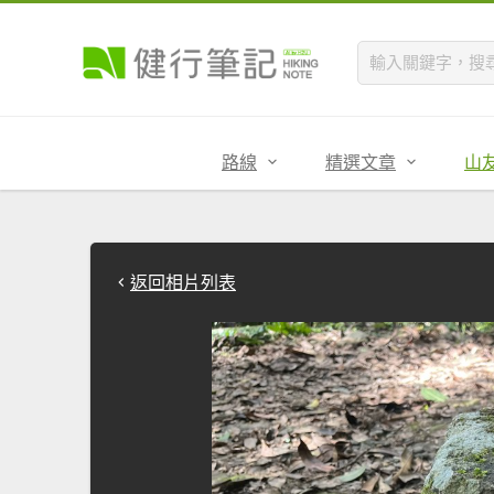
路線
精選文章
山
返回相片列表