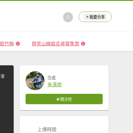
我要分享
 森遊竹縣
微笑山線縱走尋寶集章
分享
作者
朱清榮
關注他
上傳時間