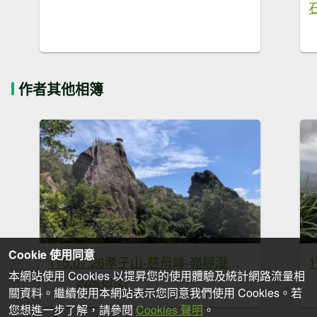
作者其他相簿
Cookie 使用同意
115.07.26孝子山-慈母峰-嶺腳瀑布-望谷瀑布之旅
本網站使用 Cookies 以提昇您的使用體驗及統計網路流量相
2026-07-27
關資料。繼續使用本網站表示您同意我們使用 Cookies。若
您想進一步了解，請參閱
Cookies 聲明
。