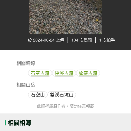
於 2024-06-24 上傳
104 次點閱
1 次拍手
相關路線
石空古道
坪溪古道
象寮古道
相關山岳
石空山
雙溪石坑山
此版權屬原作者，請勿任意轉載
相關相簿