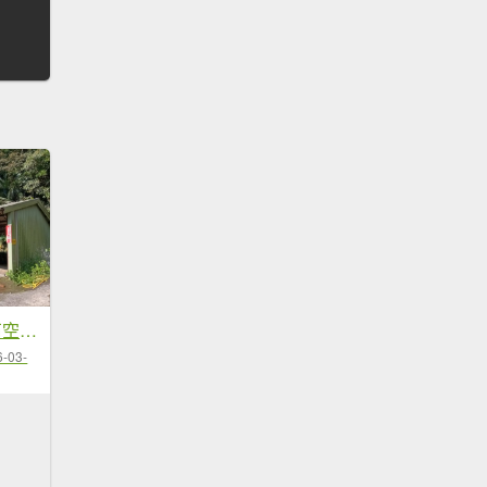
頭城鎮外澳車站+石空古道+太和山步道+蛇頭觀景台+象寮古道+烏山古道+外澳車站O型
6-03-