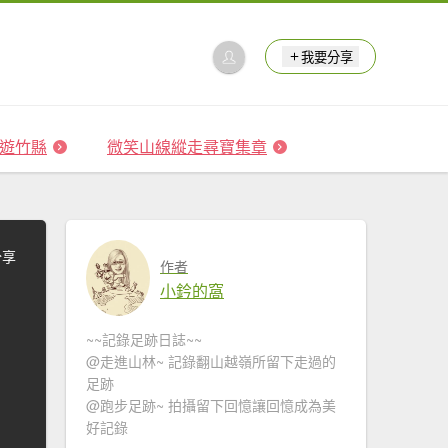
我要分享
 森遊竹縣
微笑山線縱走尋寶集章
分享
作者
小鈐的窩
~~記錄足跡日誌~~
@走進山林~ 記錄翻山越嶺所留下走過的
足跡
@跑步足跡~ 拍攝留下回憶讓回憶成為美
好記錄