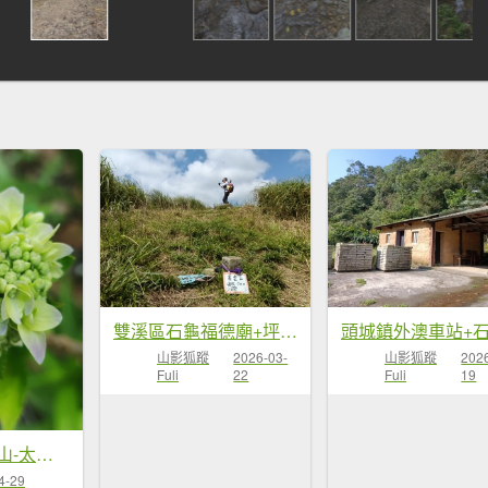
雙溪區石龜福德廟+坪溪古道+梗枋古道+叢雲山+叢雲山北峰+宜1縣縣界O型
山影狐蹤
2026-03-
山影狐蹤
202
Fuli
22
Fuli
19
石空古道-石空山-太和山-火燒寮山-伯朗城堡-外澳車站
4-29