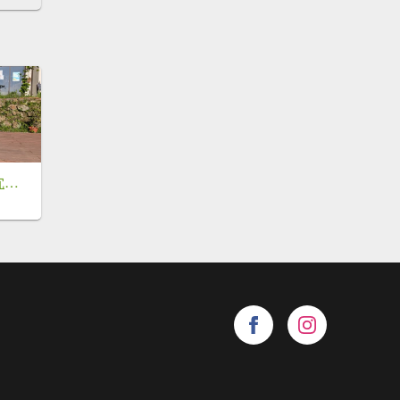
115.05.23枕頭山-枕頭山西峰-薑母島之旅