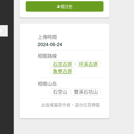
關注他
上傳時間
2024-06-24
相關路線
石空古道
坪溪古道
象寮古道
相關山岳
石空山
雙溪石坑山
此版權屬原作者，請勿任意轉載