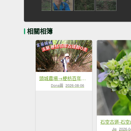
相關相簿
頭城農場→梗枋百年古道→坪溪古道→象寮古道→石空古道→石空山→岩藏山O型
Dona圓
2026-08-06
Jie
2026-0