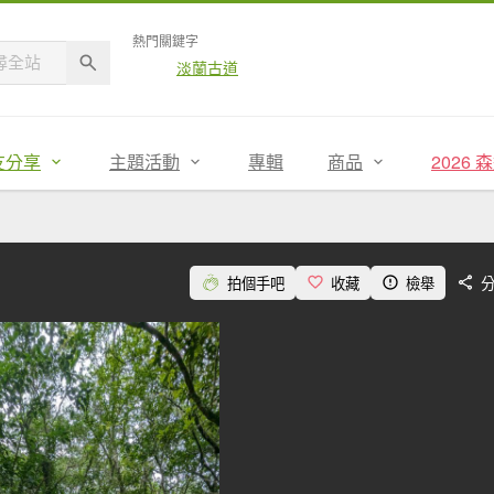
熱門關鍵字
淡蘭古道
友分享
主題活動
專輯
商品
2026
拍個手吧
收藏
檢舉