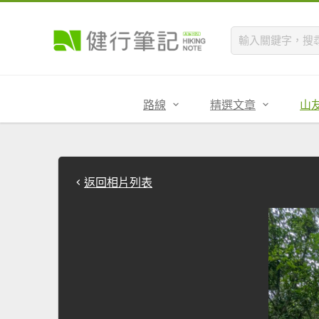
路線
精選文章
山
返回相片列表