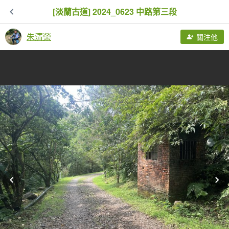
[淡蘭古道] 2024_0623 中路第三段
朱清榮
關注他