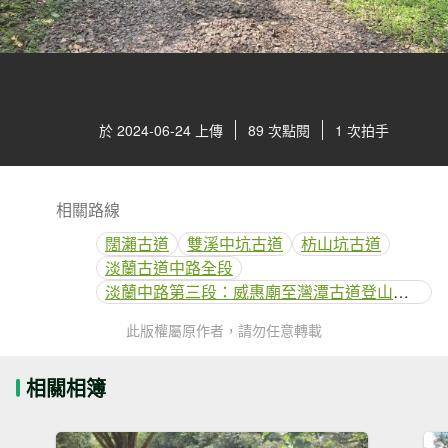
於 2024-06-24 上傳
89 次點閱
1 次拍手
相關路線
闊瀨古道
雙溪中坑古道
枋山坑古道
淡蘭古道中路全段
淡蘭中路第三段：威惠廟至灣潭古道登山口(闊瀨線)
此版權屬原作者，請勿任意轉載
相關相簿