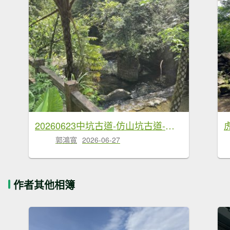
20260623中坑古道-仿山坑古道-火燒寮古道徹退
郭鴻寬
2026-06-27
作者其他相簿