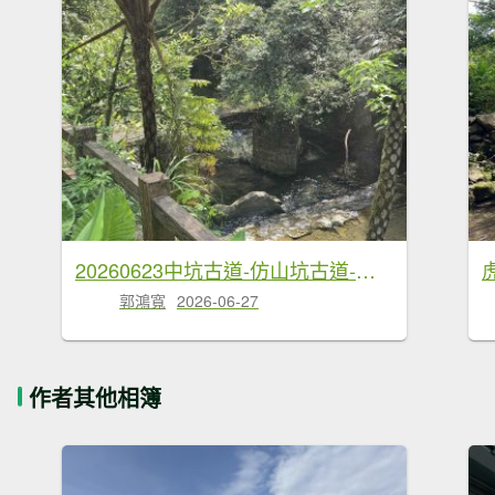
20260623中坑古道-仿山坑古道-火燒寮古道徹退
郭鴻寬
2026-06-27
作者其他相簿