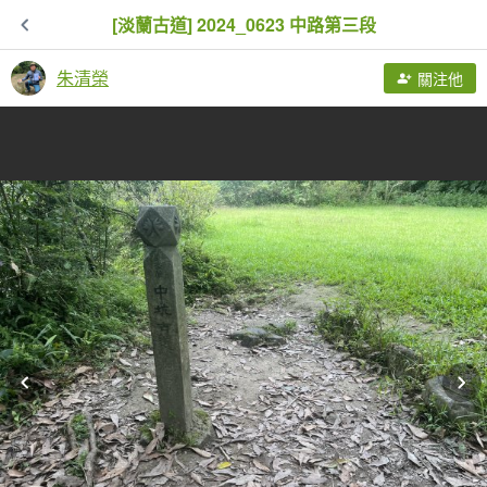
[淡蘭古道] 2024_0623 中路第三段
朱清榮
關注他