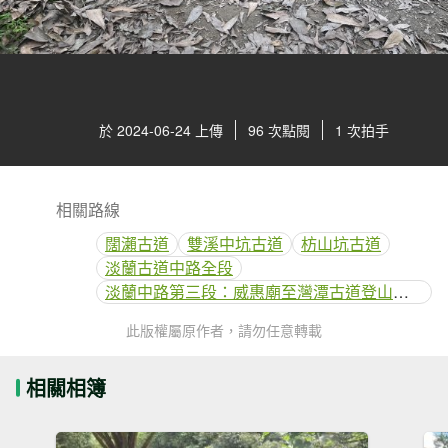
於 2024-06-24 上傳
96 次點閱
1 次拍手
相關路線
闊瀨古道
雙溪中坑古道
枋山坑古道
淡蘭古道中路全段
淡蘭中路第三段：威惠廟至灣潭古道登山口(闊瀨線)
此版權屬原作者，請勿任意轉載
相關相簿