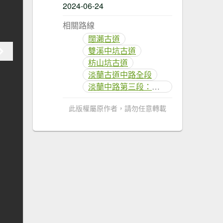
2024-06-24
相關路線
闊瀨古道
雙溪中坑古道
枋山坑古道
淡蘭古道中路全段
淡蘭中路第三段：威惠廟至灣潭古道登山口(闊瀨線)
此版權屬原作者，請勿任意轉載