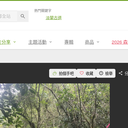
熱門關鍵字
淡蘭古道
友分享
主題活動
專輯
商品
2026
拍個手吧
收藏
檢舉