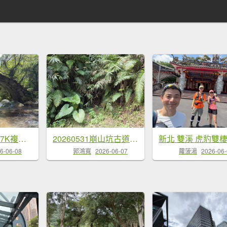
虎豹雙棲越野17K複習跑-part2
20260531崩山坑古道-山腰古道-中坑古道-仿山坑山-石古井
6-06-08
郭鴻寬
2026-06-07
蘿菠湯
2026-06