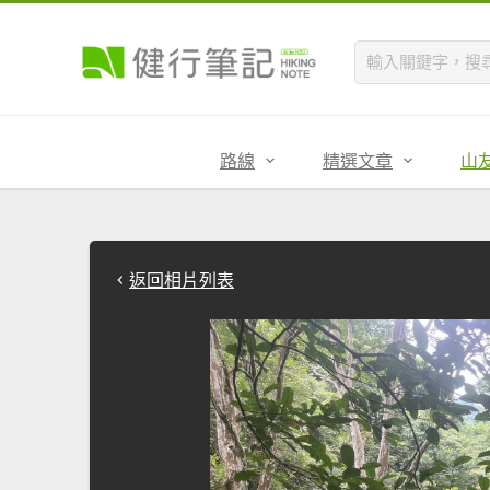
路線
精選文章
山
返回相片列表