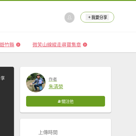
我要分享
 森遊竹縣
微笑山線縱走尋寶集章
分享
作者
朱清榮
關注他
上傳時間