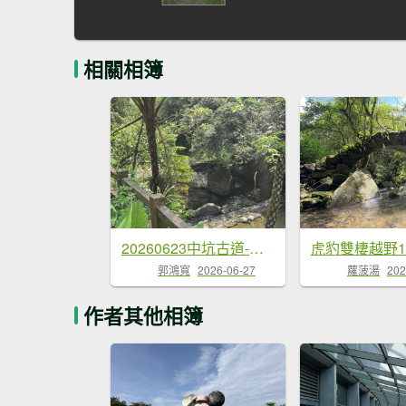
相關相簿
20260623中坑古道-仿山坑古道-火燒寮古道徹退
郭鴻寬
2026-06-27
蘿菠湯
202
作者其他相簿