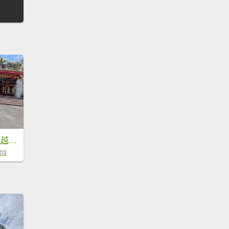
新北 雙溪 虎豹雙棲越野17K探路
-03