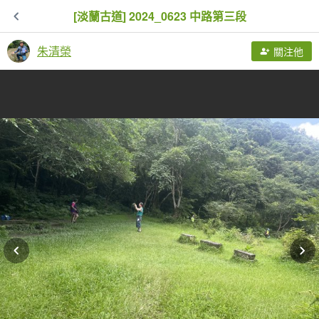
[淡蘭古道] 2024_0623 中路第三段
朱清榮
關注他