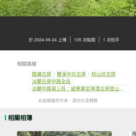
於 2024-06-24 上傳
105 次點閱
1 次拍手
相關路線
闊瀨古道
雙溪中坑古道
枋山坑古道
淡蘭古道中路全段
淡蘭中路第三段：威惠廟至灣潭古道登山口(闊瀨線)
此版權屬原作者，請勿任意轉載
相關相簿