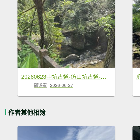
20260623中坑古道-仿山坑古道-火燒寮古道徹退
郭鴻寬
2026-06-27
作者其他相簿