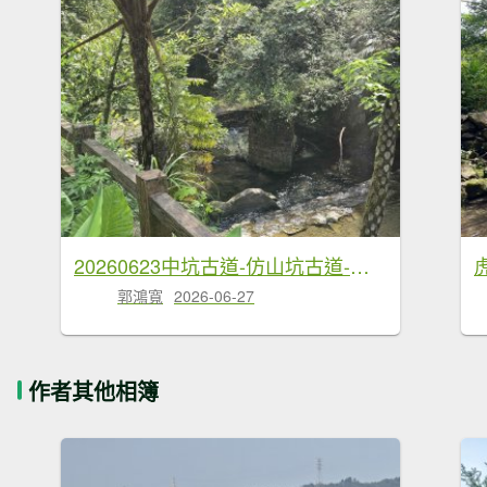
20260623中坑古道-仿山坑古道-火燒寮古道徹退
郭鴻寬
2026-06-27
作者其他相簿