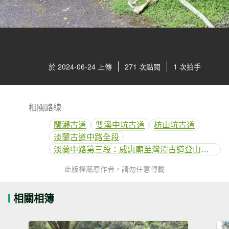
於 2024-06-24 上傳
271 次點閱
1 次拍手
相關路線
闊瀨古道
雙溪中坑古道
枋山坑古道
淡蘭古道中路全段
淡蘭中路第三段：威惠廟至灣潭古道登山口(闊瀨線)
此版權屬原作者，請勿任意轉載
相關相簿