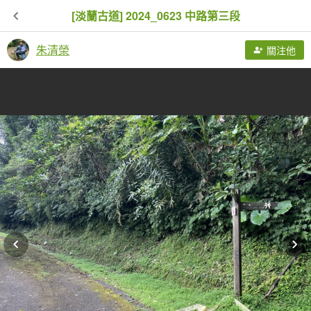
[淡蘭古道] 2024_0623 中路第三段
朱清榮
關注他