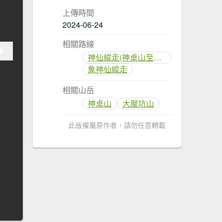
上傳時間
2024-06-24
相關路線
神仙縱走(神桌山至仙山)
象神仙縱走
相關山岳
神桌山
大屋坑山
此版權屬原作者，請勿任意轉載