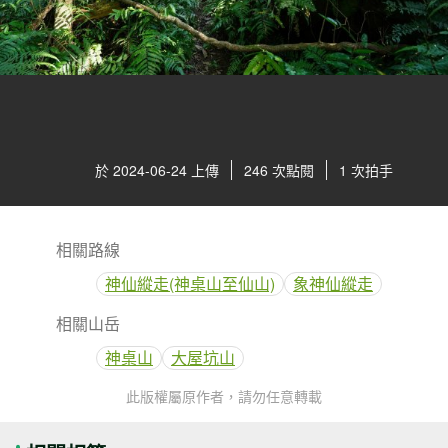
於 2024-06-24 上傳
246 次點閱
1 次拍手
相關路線
神仙縱走(神桌山至仙山)
象神仙縱走
相關山岳
神桌山
大屋坑山
此版權屬原作者，請勿任意轉載