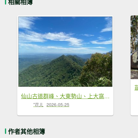
相關相簿
仙山古道群峰、大東勢山、上大窩山 O型縱走
*花ㄦ
2026-05-25
作者其他相簿