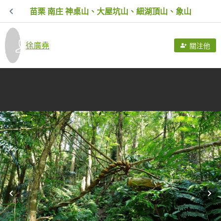
苗栗 南庄 神桌山、大屋坑山、細湖頂山、象山
徐廣堯
關注他