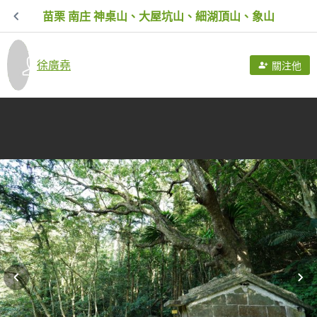
苗栗 南庄 神桌山、大屋坑山、細湖頂山、象山
徐廣堯
關注他