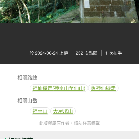
於 2024-06-24 上傳
232 次點閱
1 次拍手
相關路線
神仙縱走(神桌山至仙山)
象神仙縱走
相關山岳
神桌山
大屋坑山
此版權屬原作者，請勿任意轉載