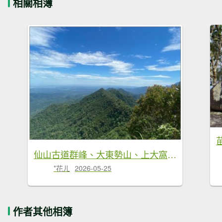
相關相簿
仙山古道群峰、大東勢山、上大窩山 O型縱走
*花ㄦ
2026-05-25
作者其他相簿