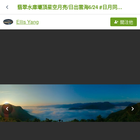
翡翠水庫壩頂星空月亮/日出雲海6/24 #日月同框雲海
Ellis Yang
關注他