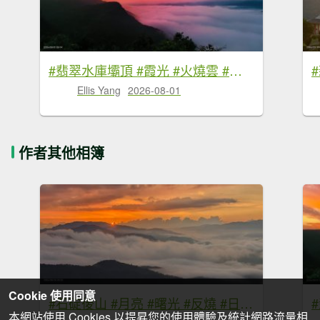
#翡翠水庫壩頂 #霞光 #火燒雲 #日出 #雲海 #山羌 8/1&5&6
Ellis Yang
2026-08-01
作者其他相簿
Cookie 使用同意
#石碇後山 #月亮 #曙光 #反燒 #日出 #雲海 8/3
本網站使用 Cookies 以提昇您的使用體驗及統計網路流量相