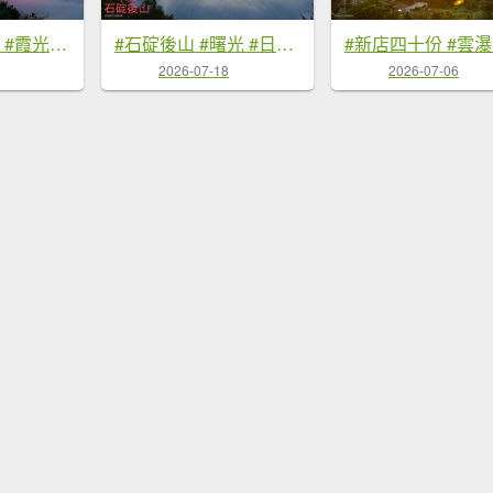
#翡翠水庫壩頂 #霞光 #火燒雲 #日出 #雲海 #山羌 8/1&5&6
#石碇後山 #曙光 #日出 #雲海 7/18
2026-07-18
2026-07-06