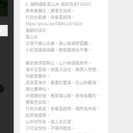
2. 縮時攝影雲山水-我的百岳行2022
興來每獨往，勝事空自知。
行到水窮處，坐看雲起時。
https://youtu.be/GMrLLG16LeI
喜歡的佳句 :
雲山水
文章不療山水癖，身心每被野雲羈。
七彩琉璃真綺麗，朝思暮想永不棄。
獨坐峯頂望群山，山川無語風來伴。
漫步在雲端，逍遙又自在。敢問人世間，
何處惹塵埃。
滾滾雲海中，看盡紅塵事。近山如觀海，
堪比賽神仙。
中歲頗好道，晚家南山陲。興來每獨往，
勝事空自知。
行到水窮處，坐看雲起時。偶然值林叟，
談笑無還期。
山中何所有，嶺上多白雲。
只可自怡悅，不堪持贈君。