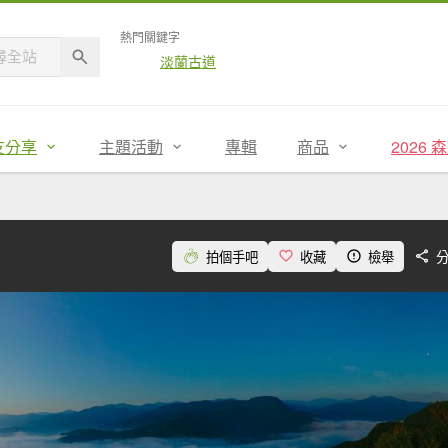
熱門關鍵字
淡蘭古道
友分享
主題活動
專輯
商品
2026
拍個手吧
收藏
檢舉