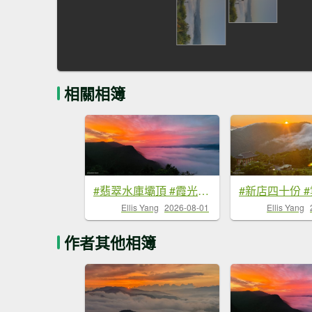
相關相簿
#翡翠水庫壩頂 #霞光 #火燒雲 #日出 #雲海 #山羌 8/1&5&6
Ellis Yang
2026-08-01
Ellis Yang
作者其他相簿