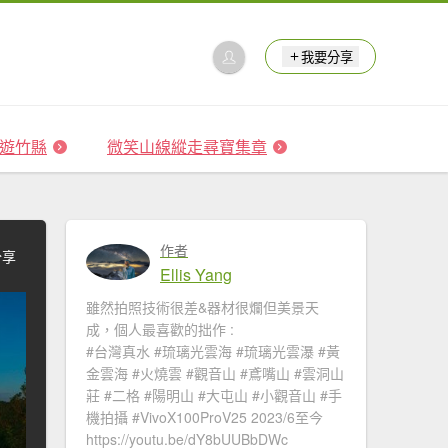
我要分享
 森遊竹縣
微笑山線縱走尋寶集章
作者
分享
Ellis Yang
雖然拍照技術很差&器材很爛但美景天
成，個人最喜歡的拙作 :
#台灣真水 #琉璃光雲海​ #琉璃光雲瀑​​ #黃
金雲海 #火燒雲​ #觀音山​ #鳶嘴山 #雲洞山
莊 #二格​ #陽明山​ #大屯山 #小觀音山 #手
機拍攝 #VivoX100ProV25 2023/6至今
https://youtu.be/dY8bUUBbDWc