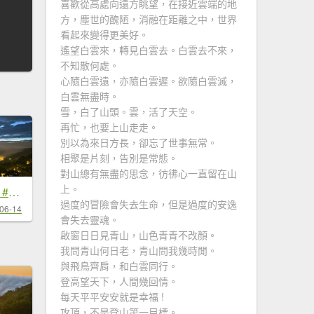
喜歡從高處向遠方眺望，在接近雲端的地
方，塵世的醜陋，消融在距離之中，世界
看起來變得更美好。
遙望白雲來，轉見白雲去。白雲去不來，
不知散何處。
心隨白雲遠，亦隨白雲遲。欲隨白雲滅，
白雲無盡時。
雪，白了山頭。雲，活了天空。
再忙，也要上山走走。
別以為來日方長，卻忘了世事無常。
相聚是片刻，告別是常態。
對山總有無盡的思念，彷彿心一直留在山
上。
#新店四十份 #雲瀑 #翡翠水庫壩頂 #南山寺 #雲海 #日出 6/14&15
過度的冒險會失去生命，但是過度的安逸
06-14
會失去靈魂。
啟窗日日見青山，山色青青不改顏。
我問青山何日老，青山問我幾時閒。
與飛鳥齊肩，和白雲同行。
登高望天下，人間幾回情。
每天平平安安就是幸福 !
攻頂，不是登山第一目標。