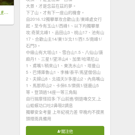
大景，才是念茲在茲的夢。
#新店四十份 #雲瀑 #翡翠水庫壩頂 #日出 #雲海 #觀音圈 7/6&7&19
下了山，才有下一座山的機會。
自2016.12獨攀單攻合歡山主/東峰處女行
起，至今有玉山1/西峰1、以下均獨攀單
攻:奇萊北峰1、品田山3、桃山17、池有山
17、合歡山主14/東13/北11/西1.5/南峰1/
石門3。
中級山有大塔山1、雪白山1.5、八仙山/唐
麻丹1、三星1/望洋山4、加里/哈堪尼山
1、鳶嘴1/稍來山1、東洗水山1、塔曼山
5、巴博庫魯山1、李棟/泰平/馬望僧侶山
2、夫婦山8、北插天3/多崖山2、內鳥嘴山
1、馬那邦山2、卡保6.5/樂佩1/逐鹿山5
等。登頂過14座一等三角點
自行揣摩怪招多:下山前進/倒退嚕交叉,上
山蛤蟆功口吐2鼻吸2調息
獨攀安全考量 上年紀視力差 早晚均不摸黑
頭燈雨具備用
關注他