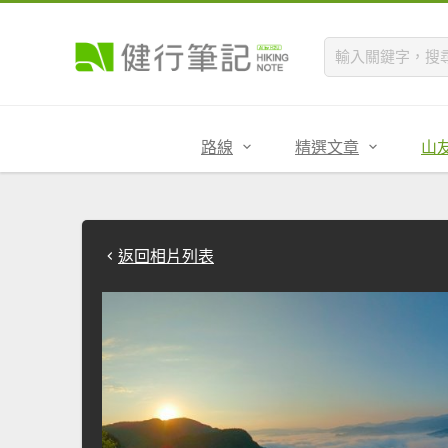
路線
精選文章
山
返回相片列表