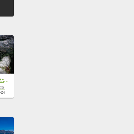
桃園復興區 處暑‧北插天山岩戶線
25-
-24