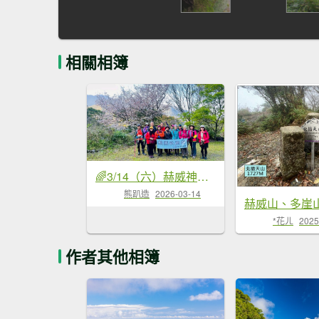
相關相簿
🌈3/14（六）赫威神木群+赫威山✨FB：熊熊趴爬走🌈
熊趴造
2026-03-14
*花ㄦ
2025
作者其他相簿