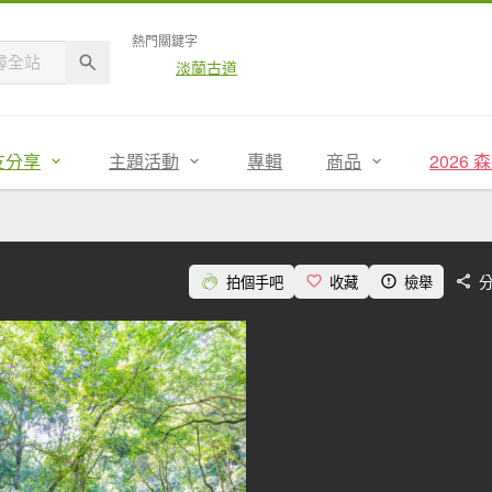
熱門關鍵字
淡蘭古道
友分享
主題活動
專輯
商品
2026
拍個手吧
收藏
檢舉