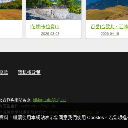
[花蓮]卡拉寶山
[百岳]合歡北、西
2026-08-03
2026-04-19
條款
隱私權政策
記合作與網站客服:
hikingnote@biji.co
牌廣告合作:
jacky.chen@h2u.ai
務或其他平台應用服務合作:
vincent.changchien@h2u.ai
關資料。繼續使用本網站表示您同意我們使用 Cookies。若您