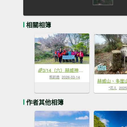
相關相簿
🌈3/14（六）赫威神木群+赫威山✨FB：熊熊趴爬走🌈
熊趴造
2026-03-14
*花ㄦ
2025
作者其他相簿