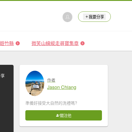
我要分享
 森遊竹縣
微笑山線縱走尋寶集章
分享
作者
Jason Chiang
準備好接受大自然的洗禮嗎?
關注他