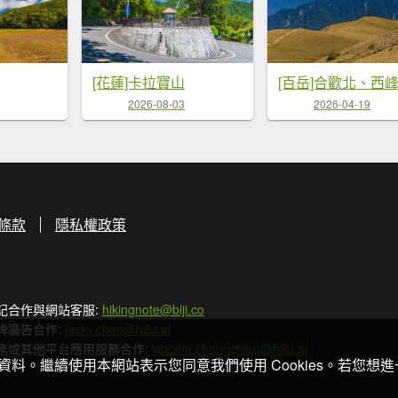
[花蓮]卡拉寶山
[百岳]合歡北、西
2026-08-03
2026-04-19
條款
隱私權政策
記合作與網站客服:
hikingnote@biji.co
牌廣告合作:
jacky.chen@h2u.ai
務或其他平台應用服務合作:
vincent.changchien@h2u.ai
關資料。繼續使用本網站表示您同意我們使用 Cookies。若您