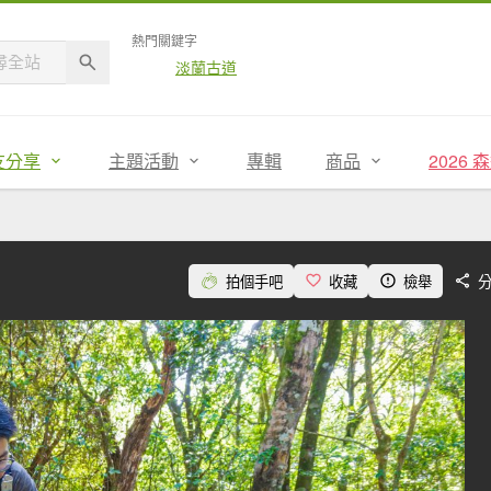
熱門關鍵字
淡蘭古道
友分享
主題活動
專輯
商品
2026
拍個手吧
收藏
檢舉