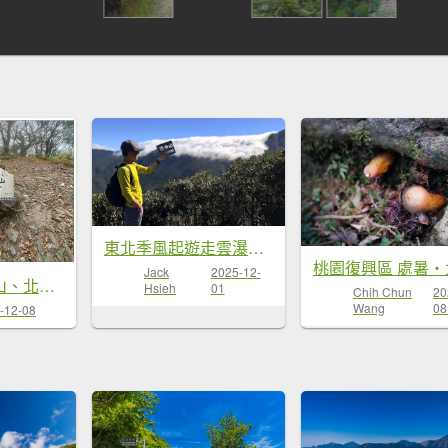
東北季風起遊走雲瀑和山毛櫸間的啦卡山與北插天山登山行
Jack
2025-12-
赫威山、多崖山、北插天山 連走
Hsieh
01
Chih Chun
20
Wang
08
-12-08