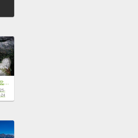
桃園復興區 處暑‧北插天山岩戶線
25-
-24