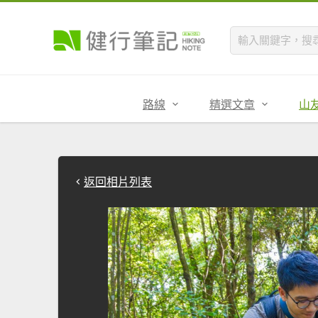
路線
精選文章
山
返回相片列表