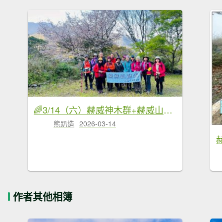
🌈3/14（六）赫威神木群+赫威山✨FB：熊熊趴爬走🌈
熊趴造
2026-03-14
作者其他相簿