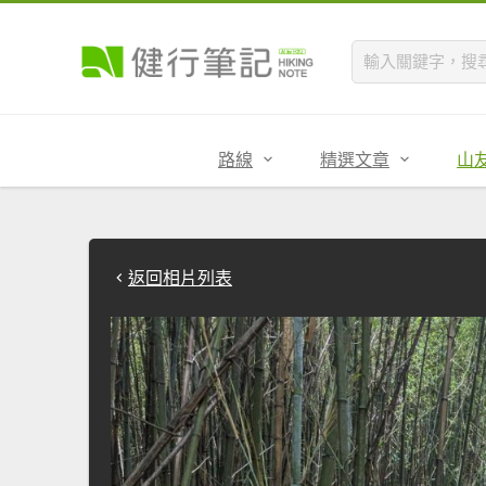
路線
精選文章
山
返回相片列表