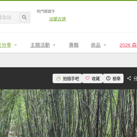
熱門關鍵字
淡蘭古道
友分享
主題活動
專輯
商品
2026
拍個手吧
收藏
檢舉