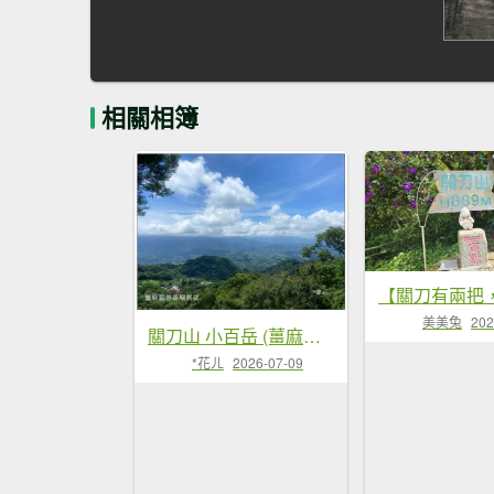
相關相簿
美美兔
202
關刀山 小百岳 (薑麻園北入口)
*花ㄦ
2026-07-09