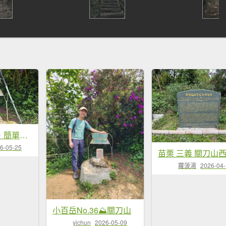
【關刀有兩把，簡單的先拿！😁😁】出關古道-聖關段，小百岳#036關刀山，就叫它小關刀吧。
6-05-25
蘿菠湯
2026-04
小百岳No.36⛰關刀山
yichun
2026-05-09