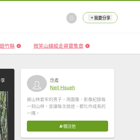
我要分享
 森遊竹縣
微笑山線縱走尋寶集章
作者
分享
Neil Hsueh
被山林套牢的男子，用圖像、影像紀錄每
一刻山林，並讓每次旅途，都化作成長的
一隅。
關注他