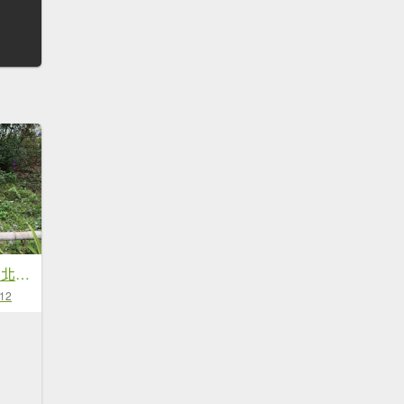
苗栗 三義 關刀山西北峰 關刀山
-12