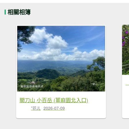
相關相簿
關刀山 小百岳 (薑麻園北入口)
*花ㄦ
2026-07-09